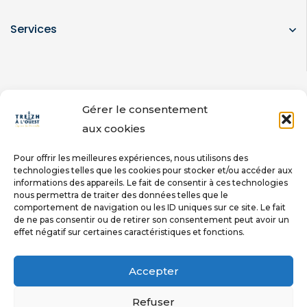
Services
Gérer le consentement
Newsletter
aux cookies
Pour offrir les meilleures expériences, nous utilisons des
technologies telles que les cookies pour stocker et/ou accéder aux
informations des appareils. Le fait de consentir à ces technologies
nous permettra de traiter des données telles que le
COPYRIGHT © 2023 TREIZH À L'OUEST
comportement de navigation ou les ID uniques sur ce site. Le fait
de ne pas consentir ou de retirer son consentement peut avoir un
🚀AVEC ❤️PAR
MEL&YOU
effet négatif sur certaines caractéristiques et fonctions.
Accepter
Nous utilisons des cookies pour nous assurer de vous
donner la meilleure expérience sur notre site. Si vous
Refuser