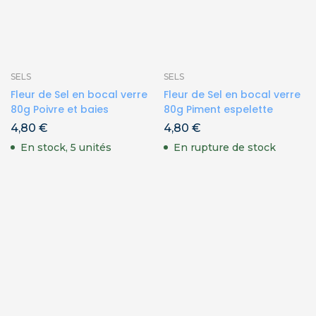
SELS
SELS
Fleur de Sel en bocal verre
Fleur de Sel en bocal verre
80g Poivre et baies
80g Piment espelette
4,80
€
4,80
€
En stock, 5 unités
En rupture de stock