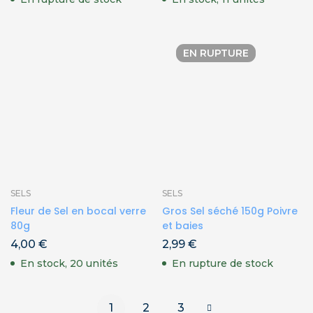
EN RUPTURE
SELS
SELS
Fleur de Sel en bocal verre
Gros Sel séché 150g Poivre
80g
et baies
4,00
€
2,99
€
En stock, 20 unités
En rupture de stock
1
2
3