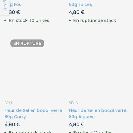
Les filtres
80g Fou
80g Epices
4,80
€
4,80
€
En stock, 10 unités
En rupture de stock
EN RUPTURE
SELS
SELS
Fleur de Sel en bocal verre
Fleur de Sel en bocal verre
80g Curry
80g Algues
4,80
€
4,80
€
En rupture de stock
En stock, 11 unités