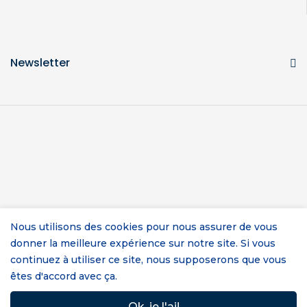
Newsletter
Nous utilisons des cookies pour nous assurer de vous
COPYRIGHT © 2023 TREIZH À L'OUEST
donner la meilleure expérience sur notre site. Si vous
🚀AVEC ❤️PAR
continuez à utiliser ce site, nous supposerons que vous
MEL&YOU
êtes d'accord avec ça.
Ok, je l'ai!
0
0