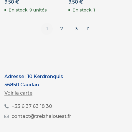
9,50
€
9,50
€
En stock, 9 unités
En stock, 1
1
2
3
Adresse : 10 Kerdronquis
56850 Caudan
Voir la carte
+33 6 37 63 18 30
contact@treizhalouest.fr