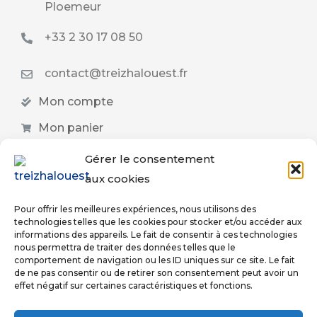
Ploemeur
+33 2 30 17 08 50
contact@treizhalouest.fr
Mon compte
Mon panier
Liste de souhaits
Gérer le consentement
aux cookies
Validation de commande
Qui sommes-nous
Pour offrir les meilleures expériences, nous utilisons des
technologies telles que les cookies pour stocker et/ou accéder aux
FAQs
informations des appareils. Le fait de consentir à ces technologies
nous permettra de traiter des données telles que le
CGV
comportement de navigation ou les ID uniques sur ce site. Le fait
de ne pas consentir ou de retirer son consentement peut avoir un
Mentions légales
effet négatif sur certaines caractéristiques et fonctions.