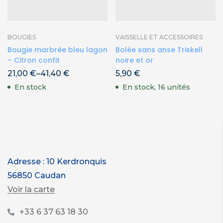
BOUGIES
VAISSELLE ET ACCESSOIRES
Bougie marbrée bleu lagon
Bolée sans anse Triskell
– Citron confit
noire et or
21,00
€
–
41,40
€
5,90
€
En stock
En stock, 16 unités
Adresse : 10 Kerdronquis
56850 Caudan
Voir la carte
+33 6 37 63 18 30