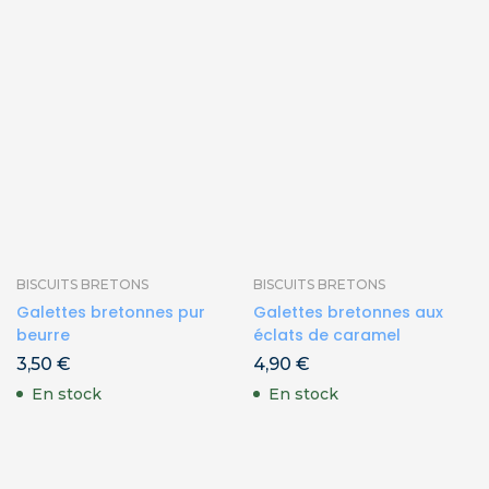
BISCUITS BRETONS
BISCUITS BRETONS
Galettes bretonnes pur
Galettes bretonnes aux
beurre
éclats de caramel
3,50
€
4,90
€
En stock
En stock