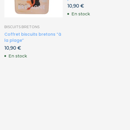
10,90
€
En stock
BISCUITS BRETONS
Coffret biscuits bretons “à
la plage”
10,90
€
En stock