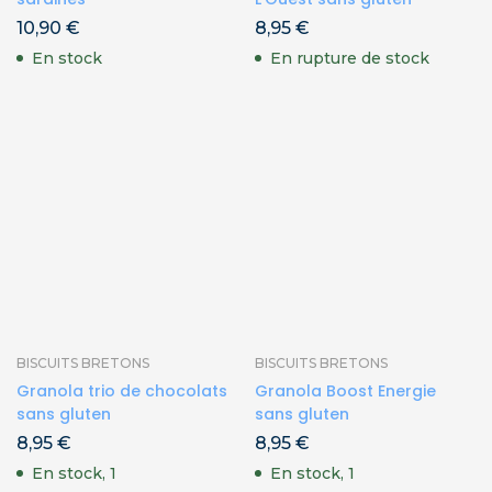
10,90
€
8,95
€
En stock
En rupture de stock
BISCUITS BRETONS
BISCUITS BRETONS
Granola trio de chocolats
Granola Boost Energie
sans gluten
sans gluten
8,95
€
8,95
€
En stock, 1
En stock, 1