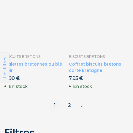
BISCUITS BRETONS
BISCUITS BRETONS
Les filtres
Galettes bretonnes au blé
Coffret biscuits bretons
noir
carte Bretagne
4,90
€
7,95
€
En stock
En stock
1
2
Filtres