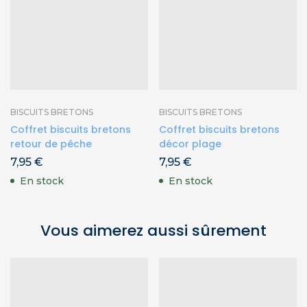
BISCUITS BRETONS
BISCUITS BRETONS
Coffret biscuits bretons
Coffret biscuits bretons
retour de pêche
décor plage
7,95
€
7,95
€
En stock
En stock
Vous aimerez aussi sûrement