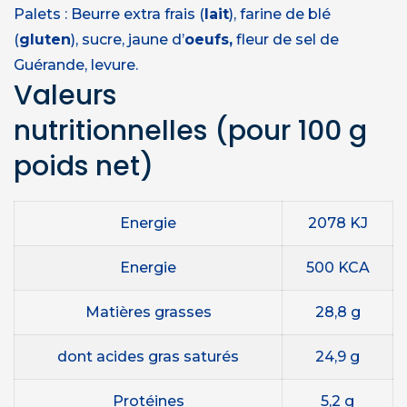
Palets : Beurre extra frais (
lait
), farine de blé
(
gluten
), sucre, jaune d’
oeufs,
fleur de sel de
Guérande, levure.
Valeurs
nutritionnelles
(pour 100 g
poids net)
Energie
2078 KJ
Energie
500 KCA
Matières grasses
28,8 g
dont acides gras saturés
24,9 g
Protéines
5,2 g