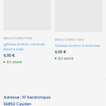
BISCUITS BRETONS
BISCUITS BRETONS
gâteau breton caramel
Gâteau breton framboise
beurre salé
6,95
€
6,95
€
En stock
En stock
Adresse : 10 Kerdronquis
56850 Caudan