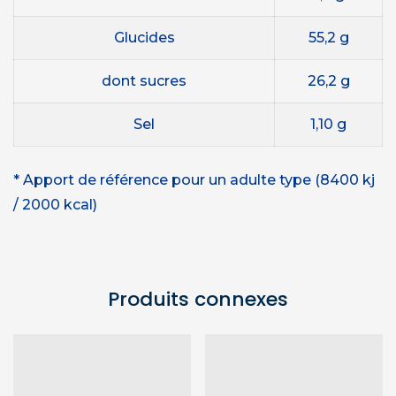
Glucides
55,2 g
dont sucres
26,2
g
Sel
1,10 g
* Apport de référence pour un adulte type (8400 kj
/ 2000 kcal)
Produits connexes