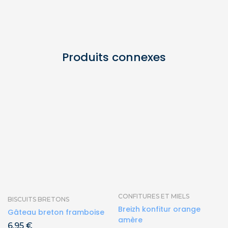
Produits connexes
CONFITURES ET MIELS
BISCUITS BRETONS
Breizh konfitur orange
Gâteau breton framboise
amère
6,95
€