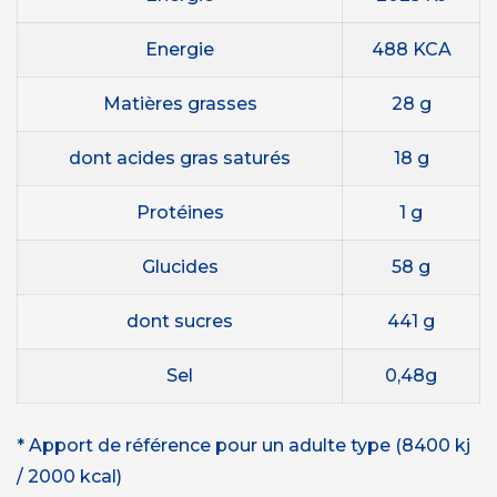
Energie
488 KCA
Matières grasses
28 g
dont acides gras saturés
18 g
Protéines
1 g
Glucides
58 g
dont sucres
441 g
Sel
0,48g
* Apport de référence pour un adulte type (8400 kj
/ 2000 kcal)