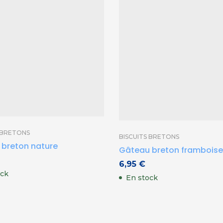
 BRETONS
BISCUITS BRETONS
 breton nature
Gâteau breton framboise
6,95
€
ock
En stock