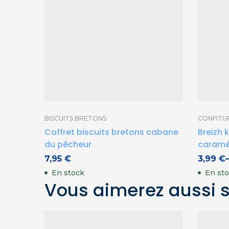
BISCUITS BRETONS
CONFITUR
Coffret biscuits bretons cabane
Breizh
du pêcheur
caramél
7,95
€
3,99
€
En stock
En st
Vous aimerez aussi 