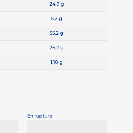
24,9 g
5,2 g
55,2 g
26,2 g
1,10 g
En rupture