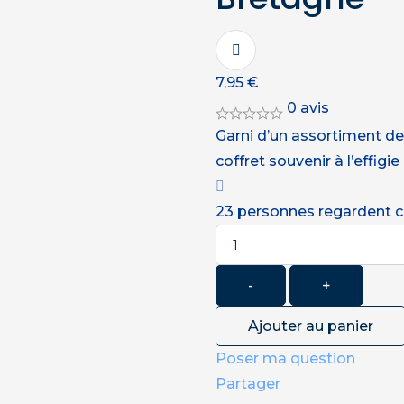
7,95
€
0 avis
Garni d’un assortiment de
coffret souvenir à l’effigi
23
personnes regardent c
Quantité
-
+
Ajouter au panier
Poser ma question
Partager