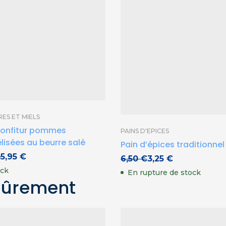
ES ET MIELS
 konfitur pommes
PAINS D'EPICES
isées au beurre salé
Pain d’épices traditionne
Le prix initial était : 6,50 €.
Le prix actuel est : 3,25 €.
–
5,95
€
6,50
€
3,25
€
ock
En rupture de stock
sûrement