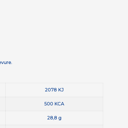
evure.
2078 KJ
500 KCA
28,8 g