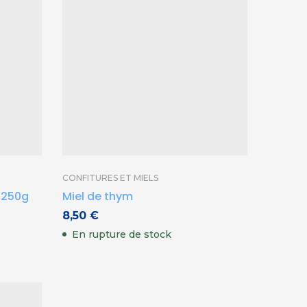
CONFITU
Confit
CONFITURES ET MIELS
Bretag
l 250g
Miel de thym
4,40
€
8,50
€
En sto
En rupture de stock