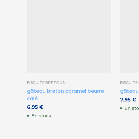
BISCUITS BRETONS
BISCUITS
gâteau breton caramel beurre
gâteau
salé
7,95
€
6,95
€
En st
En stock