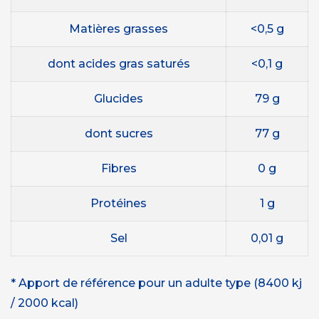
Matières grasses
<0,5 g
dont acides gras saturés
<0,1 g
Glucides
79 g
dont sucres
77 g
Fibres
0 g
Protéines
1 g
Sel
0,01 g
* Apport de référence pour un adulte type (8400 kj
/ 2000 kcal)