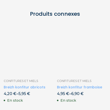
Produits connexes
CONFITURES ET MIELS
CONFITURES ET MIELS
Breizh konfitur abricots
Breizh konfitur framboise
4,20
€
–
5,95
€
4,95
€
–
6,90
€
En stock
En stock