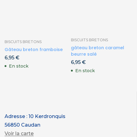
BISCUITS BRETONS
BISCUITS BRETONS
gâteau breton caramel
Gâteau breton framboise
beurre salé
6,95
€
6,95
€
En stock
En stock
Adresse : 10 Kerdronquis
56850 Caudan
Voir la carte