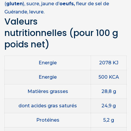
(
gluten
), sucre, jaune d’
oeufs,
fleur de sel de
Guérande, levure.
Valeurs
nutritionnelles
(pour 100 g
poids net)
Energie
2078 KJ
Energie
500 KCA
Matières grasses
28,8 g
dont acides gras saturés
24,9 g
Protéines
5,2 g