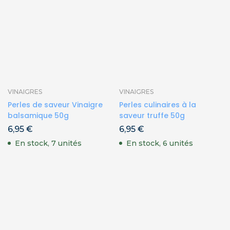
VINAIGRES
VINAIGRES
Perles de saveur Vinaigre
Perles culinaires à la
balsamique 50g
saveur truffe 50g
6,95
€
6,95
€
En stock, 7 unités
En stock, 6 unités