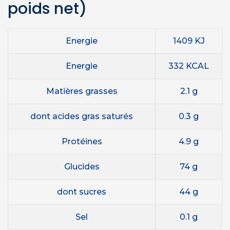
poids net)
Energie
1409 KJ
Energie
332 KCAL
Matières grasses
2.1 g
dont acides gras saturés
0.3 g
Protéines
4.9 g
Glucides
74 g
dont sucres
44 g
Sel
0.1 g