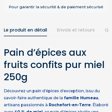
Pour garantir la sécurité & de paiement sécurisé
Le produit en détail
Envois et retours
Qu
Pain d’épices aux
fruits confits pur miel
250g
Découvrez un pain d’épices d’exception, issu du
savoir-faire authentique de la
famille Humeau
,
artisans passionnés à
Rochefort-en-Terre
. Élaboré
avec
40 % de miel
, ce pain d’épices révèle une