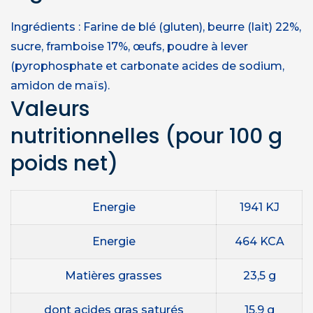
Ingrédients : Farine de blé (gluten), beurre (lait) 22%,
sucre, framboise 17%, œufs, poudre à lever
(pyrophosphate et carbonate acides de sodium,
amidon de maïs).
Valeurs
nutritionnelles
(pour 100 g
poids net)
Energie
1941 KJ
Energie
464 KCA
Matières grasses
23,5 g
dont acides gras saturés
15,9 g