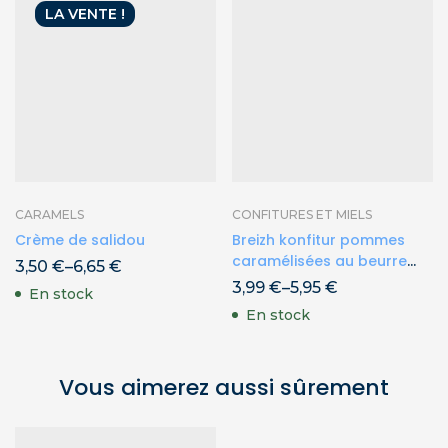
LA VENTE !
CARAMELS
CONFITURES ET MIELS
Crème de salidou
Breizh konfitur pommes
caramélisées au beurre
3,50
€
–
6,65
€
salé
3,99
€
–
5,95
€
En stock
En stock
Vous aimerez aussi sûrement