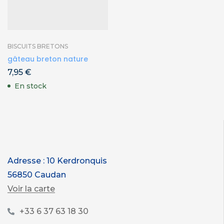
BISCUITS BRETONS
gâteau breton nature
7,95
€
En stock
Adresse : 10 Kerdronquis
56850 Caudan
Voir la carte
+33 6 37 63 18 30