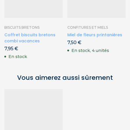
BISCUITS BRETONS
CONFITURES ET MIELS
Coffret biscuits bretons
Miel de fleurs printanières
combi vacances
7,50
€
7,95
€
En stock, 4 unités
En stock
Vous aimerez aussi sûrement