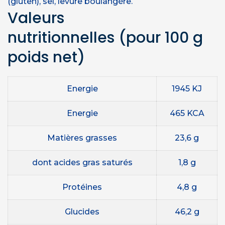
(gluten), sel, levure boulangère.
Valeurs
nutritionnelles
(pour 100 g
poids net)
Energie
1945 KJ
Energie
465 KCA
Matières grasses
23,6 g
dont acides gras saturés
1,8 g
Protéines
4,8 g
Glucides
46,2 g