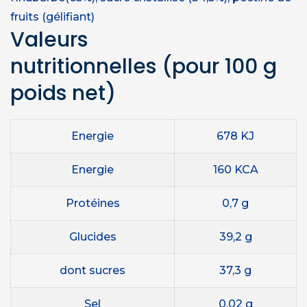
fruits (gélifiant)
Valeurs
nutritionnelles
(pour 100 g
poids net)
Energie
678 KJ
Energie
160 KCA
Protéines
0,7 g
Glucides
39,2 g
dont sucres
37,3 g
Sel
0.02 g