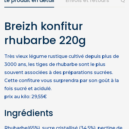
Le produit en détail
Envois et retours
Qu
Breizh konfitur
rhubarbe 220g
Très vieux légume rustique cultivé depuis plus de
3000 ans, les tiges de rhubarbe sont le plus
souvent associées à des préparations sucrées.
Cette confiture vous surprendra par son goût à la
fois sucré et acidulé.
prix au kilo: 29,55€
Ingrédients
Rhubarbe(65%), sucre cristallisé (34,5%), pectine de