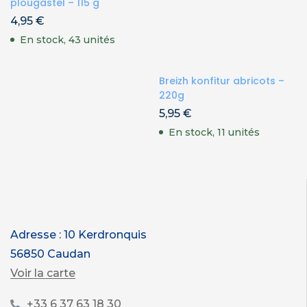
plougastel – 115 g
4,95
€
En stock, 43 unités
Breizh konfitur abricots –
220g
5,95
€
En stock, 11 unités
Adresse : 10 Kerdronquis
56850 Caudan
Voir la carte
+33 6 37 63 18 30