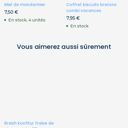
Miel de mandarinier
Coffret biscuits bretons
combi vacances
7,50
€
7,95
€
En stock, 4 unités
En stock
Vous aimerez aussi sûrement
Breizh konfitur fraise de