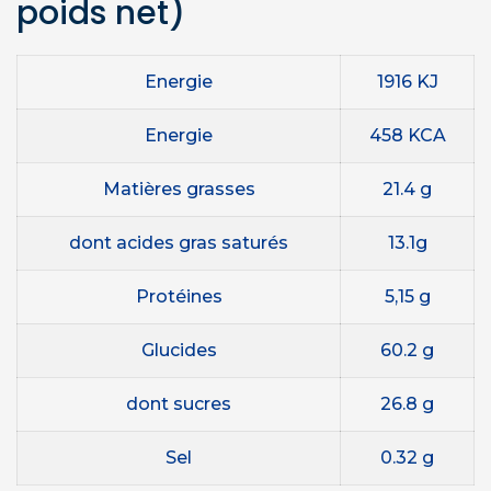
poids net)
Energie
1916 KJ
Energie
458 KCA
Matières grasses
21.4 g
dont acides gras saturés
13.1g
Protéines
5,15 g
Glucides
60.2 g
dont sucres
26.8 g
Sel
0.32 g