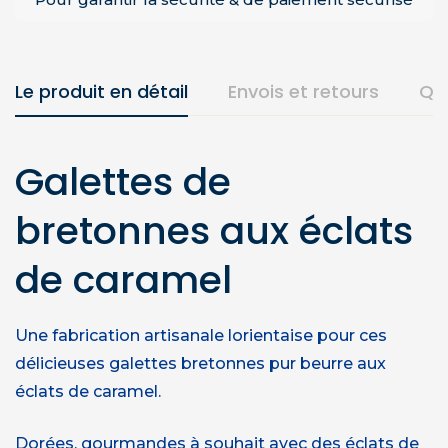
Le produit en détail
Envois et retours
Qu
Galettes de
bretonnes aux éclats
de caramel
Une fabrication artisanale lorientaise pour ces
délicieuses galettes bretonnes pur beurre aux
éclats de caramel.
Dorées, gourmandes à souhait avec des éclats de