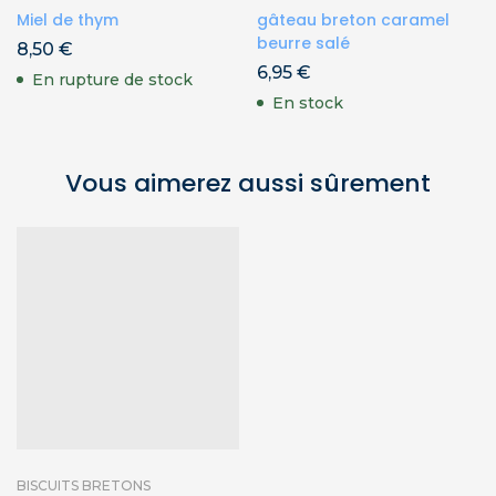
Miel de thym
gâteau breton caramel
beurre salé
8,50
€
6,95
€
En rupture de stock
En stock
Vous aimerez aussi sûrement
BISCUITS BRETONS