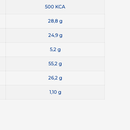
500 KCA
28,8 g
24,9 g
5,2 g
55,2 g
26,2
g
1,10 g