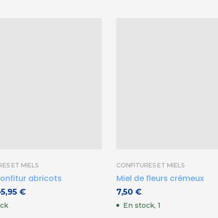
ES ET MIELS
CONFITURES ET MIELS
konfitur abricots
Miel de fleurs crémeux
–
5,95
€
7,50
€
ock
En stock, 1