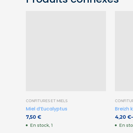
CONFITURES ET MIELS
CONFITUR
Miel d’Eucalyptus
Breizh 
7,50
€
4,20
€
En stock, 1
En st