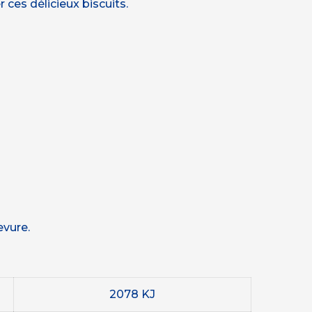
 ces délicieux biscuits.
evure.
2078 KJ