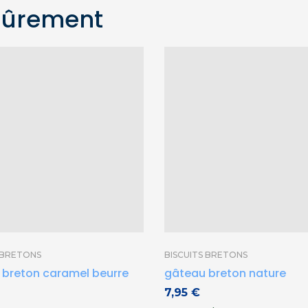
sûrement
 BRETONS
BISCUITS BRETONS
 breton caramel beurre
gâteau breton nature
7,95
€