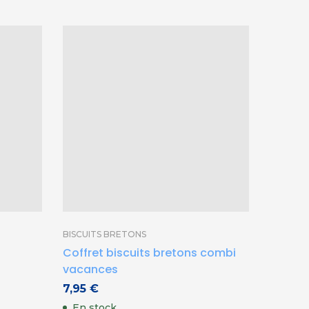
BISCUITS BRETONS
CONFITU
Coffret biscuits bretons combi
Breizh 
vacances
4,95
€
7,95
€
En st
En stock