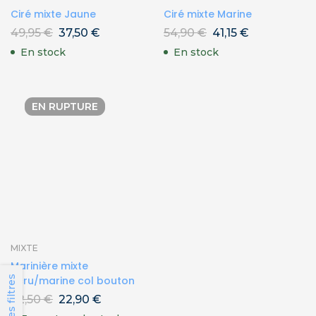
Ciré mixte Jaune
Ciré mixte Marine
49,95
€
37,50
€
54,90
€
41,15
€
En stock
En stock
EN RUPTURE
MIXTE
Marinière mixte
Les filtres
écru/marine col bouton
32,50
€
22,90
€