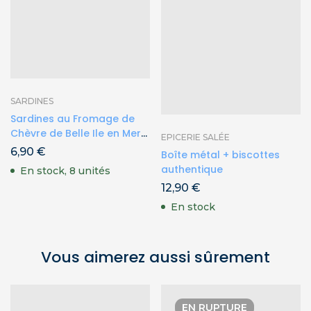
SARDINES
Sardines au Fromage de
Chèvre de Belle Ile en Mer
EPICERIE SALÉE
115g
6,90
€
Boîte métal + biscottes
authentique
En stock, 8 unités
12,90
€
En stock
Vous aimerez aussi sûrement
EN RUPTURE