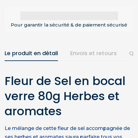
Pour garantir la sécurité & de paiement sécurisé
Le produit en détail
Envois et retours
Qu
Fleur de Sel en bocal
verre 80g Herbes et
aromates
Le mélange de cette fleur de sel accompagnée de
ses herbes et aromates saura parfaire tous vos