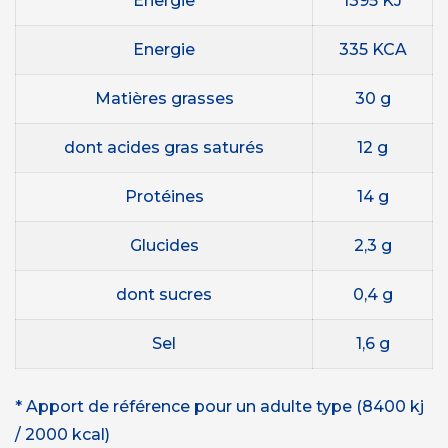
Energie
1395 KJ
Energie
335 KCA
Matières grasses
30 g
dont acides gras saturés
12 g
Protéines
14 g
Glucides
2,3 g
dont sucres
0,4 g
Sel
1,6 g
* Apport de référence pour un adulte type (8400 kj
/ 2000 kcal)