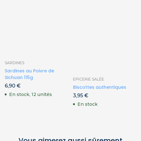
SARDINES
Sardines au Poivre de
Sichuan 115g
EPICERIE SALÉE
6,90
€
Biscottes authentiques
En stock, 12 unités
3,95
€
En stock
Vous aimerez aussi sûrement