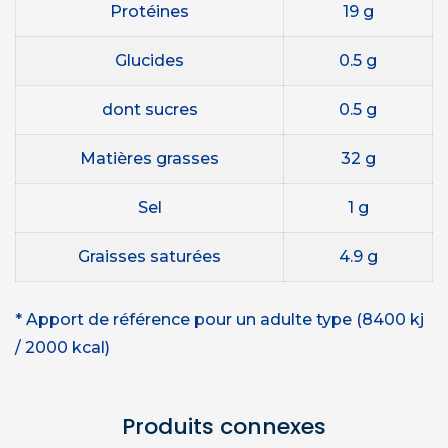
Protéines
19 g
Glucides
0.5 g
dont sucres
0.5 g
Matières grasses
32 g
Sel
1 g
Graisses saturées
4.9 g
* Apport de référence pour un adulte type (8400 kj
/ 2000 kcal)
Produits connexes