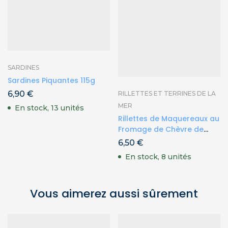
SARDINES
Sardines Piquantes 115g
6,90
€
RILLETTES ET TERRINES DE LA
MER
En stock, 13 unités
Rillettes de Maquereaux au
Fromage de Chèvre de
Belle Ile 100g
6,50
€
En stock, 8 unités
Vous aimerez aussi sûrement