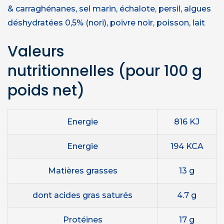
& carraghénanes, sel marin, échalote, persil, algues
déshydratées 0,5% (nori), poivre noir, poisson, lait
Valeurs
nutritionnelles
(pour 100 g
poids net)
Energie
816 KJ
Energie
194 KCA
Matières grasses
13 g
dont acides gras saturés
4.7 g
Protéines
17 g