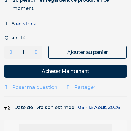
26
personnes regardent ce produit en ce
moment
5
en stock
Quantité
Ajouter au panier
Acheter Maintenant
Poser ma question
Partager
Date de livraison estimée:
06 - 13 Août, 2026