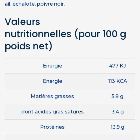
ail, échalote, poivre noir.
Valeurs
nutritionnelles
(pour 100 g
poids net)
Energie
477 KJ
Energie
113 KCA
Matières grasses
5.8 g
dont acides gras saturés
3.4 g
Protéines
13.9 g