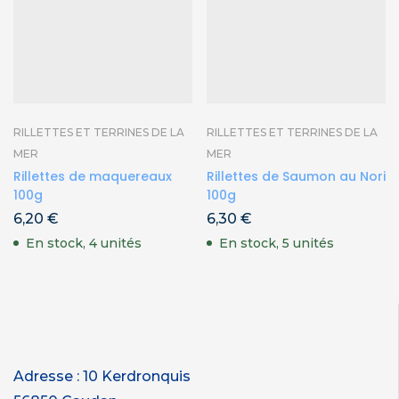
RILLETTES ET TERRINES DE LA
RILLETTES ET TERRINES DE LA
MER
MER
Rillettes de maquereaux
Rillettes de Saumon au Nori
100g
100g
6,20
€
6,30
€
En stock, 4 unités
En stock, 5 unités
Adresse : 10 Kerdronquis