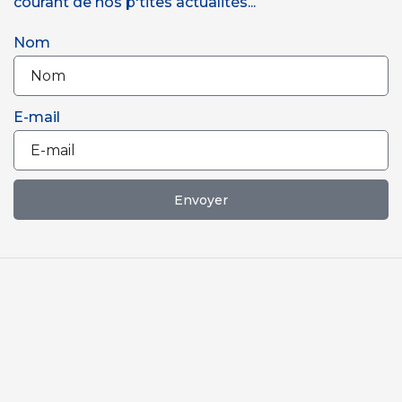
courant de nos p'tites actualités...
Nom
E-mail
Envoyer