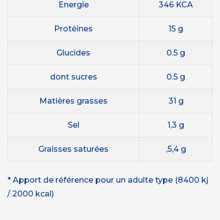
Energie
346 KCA
Protéines
15 g
Glucides
0.5 g
dont sucres
0.5 g
Matières grasses
31 g
Sel
1,3 g
Graisses saturées
,5,4 g
* Apport de référence pour un adulte type (8400 kj
/ 2000 kcal)