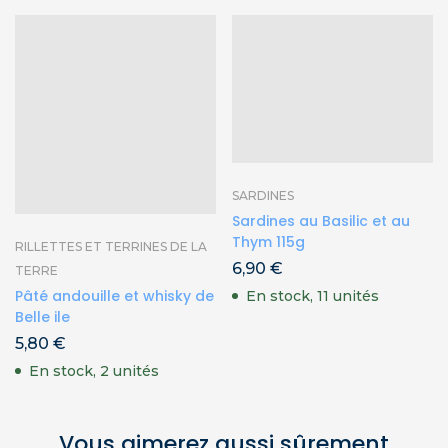
SARDINES
Sardines au Basilic et au
Thym 115g
RILLETTES ET TERRINES DE LA
6,90
€
TERRE
Pâté andouille et whisky de
En stock, 11 unités
Belle ile
5,80
€
En stock, 2 unités
Vous aimerez aussi sûrement