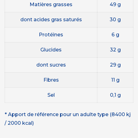
Matières grasses
49 g
dont acides gras saturés
30 g
Protéines
6 g
Glucides
32 g
dont sucres
29 g
Fibres
11 g
Sel
0,1 g
* Apport de référence pour un adulte type (8400 kj
/ 2000 kcal)