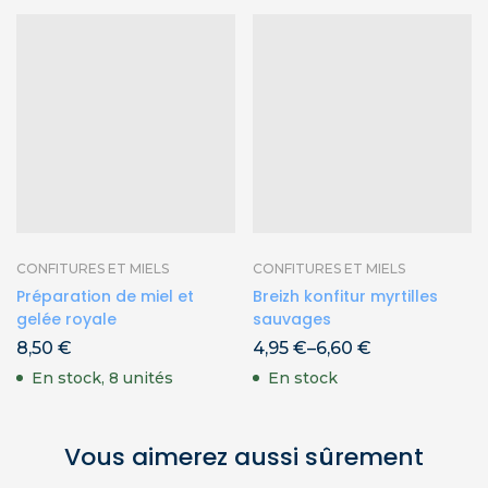
CONFITURES ET MIELS
CONFITURES ET MIELS
Préparation de miel et
Breizh konfitur myrtilles
gelée royale
sauvages
8,50
€
4,95
€
–
6,60
€
En stock, 8 unités
En stock
Vous aimerez aussi sûrement