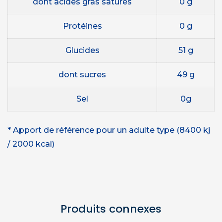
dont acides gras saturés
0 g
Protéines
0 g
Glucides
51 g
dont sucres
49 g
Sel
0g
* Apport de référence pour un adulte type (8400 kj
/ 2000 kcal)
Produits connexes