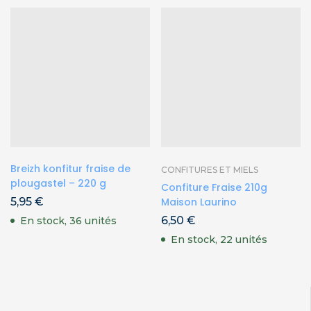
Breizh konfitur fraise de
CONFITURES ET MIELS
plougastel – 220 g
Confiture Fraise 210g
5,95
€
Maison Laurino
6,50
€
En stock, 36 unités
En stock, 22 unités