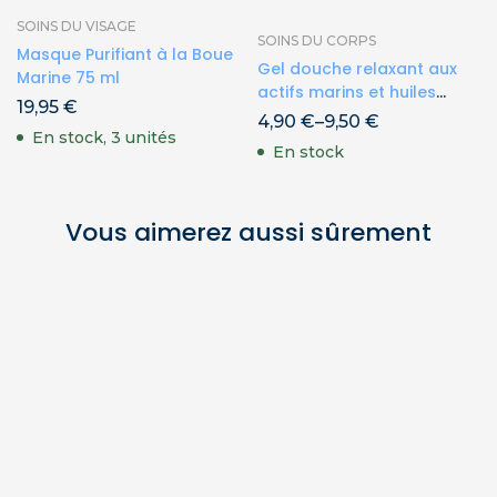
SOINS DU VISAGE
SOINS DU CORPS
Masque Purifiant à la Boue
Gel douche relaxant aux
Marine 75 ml
actifs marins et huiles
19,95
€
essentielles de mandarine
4,90
€
–
9,50
€
En stock, 3 unités
et d’orange bio
En stock
Vous aimerez aussi sûrement