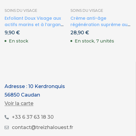
SOINS DU VISAGE
SOINS DU VISAGE
Exfoliant Doux Visage aux
Crème anti-âge
actifs marins et à l’argan
régénération suprême aux
125ml
actifs marins
9,90
€
28,90
€
En stock
En stock, 7 unités
Adresse : 10 Kerdronquis
56850 Caudan
Voir la carte
+33 6 37 63 18 30
contact@treizhalouest.fr