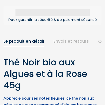
Pour garantir la sécurité & de paiement sécurisé
Le produit en détail
Envois et retours
Qu
Thé Noir bio aux
Algues et à la Rose
45g
Apprécié pour ses notes fleuries, ce thé noir aux
pétales de rose accompagné d’algues bretonnes