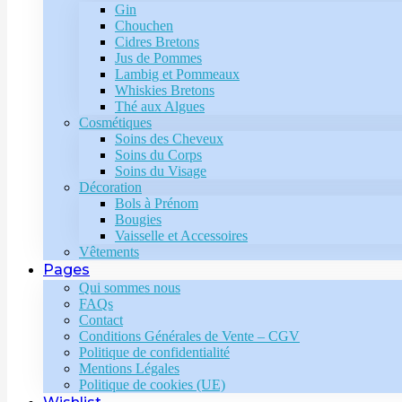
Gin
Chouchen
Cidres Bretons
Jus de Pommes
Lambig et Pommeaux
Whiskies Bretons
Thé aux Algues
Cosmétiques
Soins des Cheveux
Soins du Corps
Soins du Visage
Décoration
Bols à Prénom
Bougies
Vaisselle et Accessoires
Vêtements
Pages
Qui sommes nous
FAQs
Contact
Conditions Générales de Vente – CGV
Politique de confidentialité
Mentions Légales
Politique de cookies (UE)