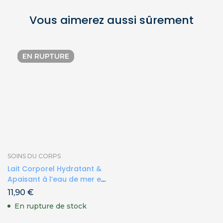
Vous aimerez aussi sûrement
EN RUPTURE
SOINS DU CORPS
Lait Corporel Hydratant &
Apaisant à l’eau de mer et
aux huiles essentielles
11,90
€
d’agrumes BIO 250ml
En rupture de stock