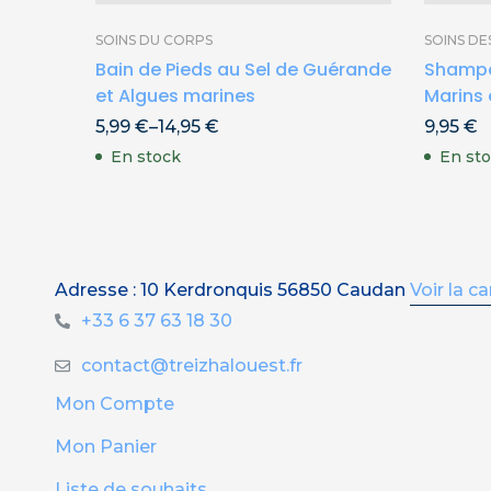
SOINS DU CORPS
SOINS DE
Bain de Pieds au Sel de Guérande
Shampo
et Algues marines
Marins
5,99
€
–
14,95
€
9,95
€
En stock
En sto
Adresse : 10 Kerdronquis 56850 Caudan
Voir la ca
+33 6 37 63 18 30
contact@treizhalouest.fr
Mon Compte
Mon Panier
Liste de souhaits