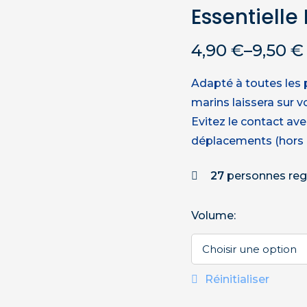
Essentiell
4,90
€
–
9,50
€
Adapté à toutes les 
marins laissera sur v
Evitez le contact ave
déplacements (hors a
27
personnes reg
Volume
:
Réinitialiser