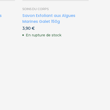
SOINS DU CORPS
SOINS D
s
Savon Exfoliant aux Algues
Éponge
Marines Galet 150g
et Cor
3,90
€
9,50
€
En rupture de stock
En st