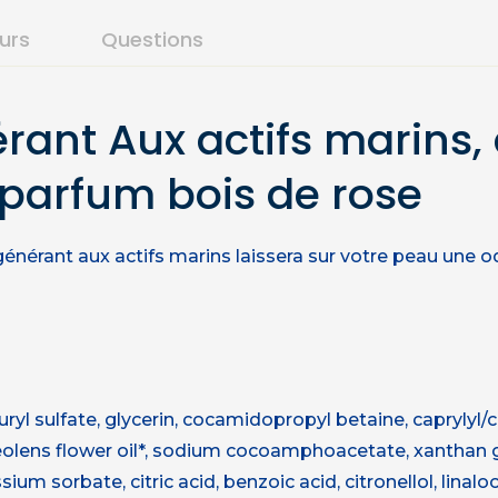
ours
Questions
nt Aux actifs marins, à 
parfum bois de rose
nérant aux actifs marins laissera sur votre peau une od
 sulfate, glycerin, cocamidopropyl betaine, caprylyl/cap
veolens flower oil*, sodium cocoamphoacetate, xanthan 
m sorbate, citric acid, benzoic acid, citronellol, linaloo