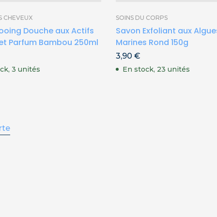
S CHEVEUX
SOINS DU CORPS
oing Douche aux Actifs
Savon Exfoliant aux Algue
 et Parfum Bambou 250ml
Marines Rond 150g
3,90
€
ck, 3 unités
En stock, 23 unités
rte