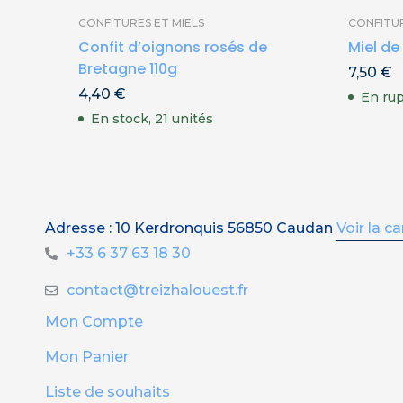
CONFITURES ET MIELS
CONFITUR
Confit d’oignons rosés de
Miel de
Bretagne 110g
7,50
€
4,40
€
En rup
En stock, 21 unités
Adresse : 10 Kerdronquis 56850 Caudan
Voir la ca
+33 6 37 63 18 30
contact@treizhalouest.fr
Mon Compte
Mon Panier
Liste de souhaits