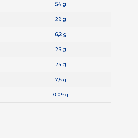
54 g
29 g
6,2 g
26 g
23 g
7,6 g
0,09 g