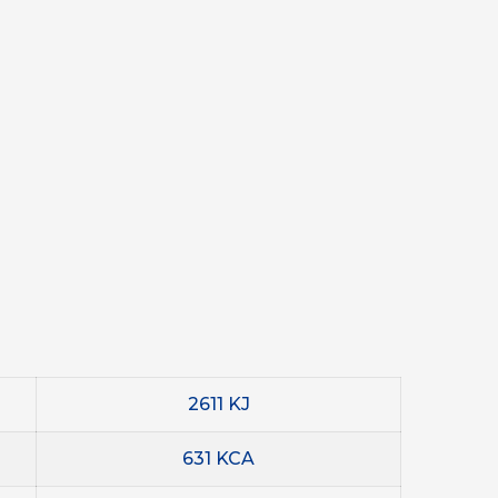
2611 KJ
631 KCA