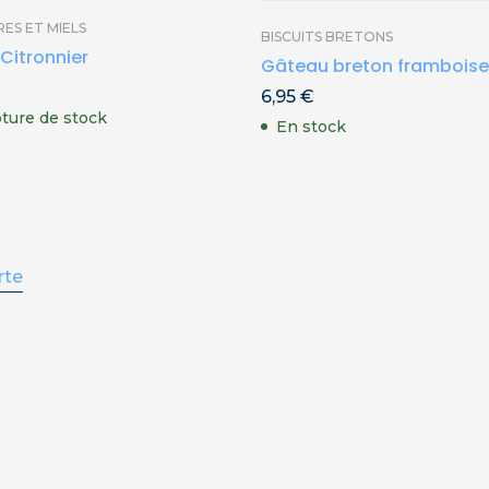
ES ET MIELS
BISCUITS BRETONS
 Citronnier
Gâteau breton framboise
6,95
€
ture de stock
En stock
rte