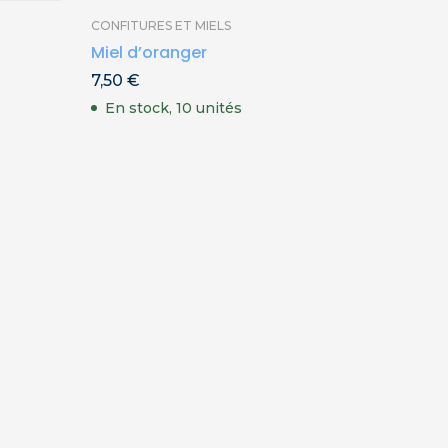
CONFITURES ET MIELS
CONFITU
Miel d’oranger
Breizh 
7,50
€
4,20
€
En stock, 10 unités
En st