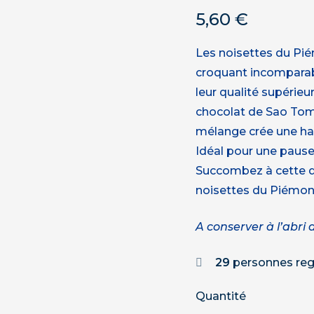
5,60
€
Les noisettes du Piém
croquant incomparab
leur qualité supérieu
chocolat de Sao Tomé
mélange crée une har
Idéal pour une paus
Succombez à cette dé
noisettes du Piémon
A conserver à l’abri 
29
personnes reg
Quantité