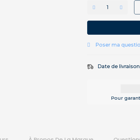
Poser ma questi
Date de livraiso
Pour garant
ours
À Propos De La Marque
Question