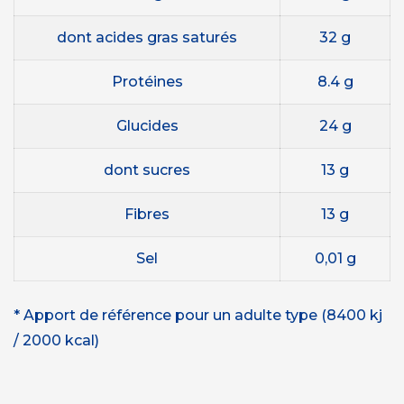
dont acides gras saturés
32 g
Protéines
8.4 g
Glucides
24 g
dont sucres
13 g
Fibres
13 g
Sel
0,01 g
* Apport de référence pour un adulte type (8400 kj
/ 2000 kcal)