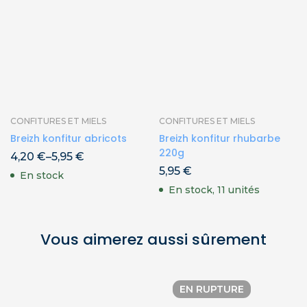
CONFITURES ET MIELS
CONFITURES ET MIELS
Breizh konfitur abricots
Breizh konfitur rhubarbe
220g
4,20
€
–
5,95
€
5,95
€
En stock
En stock, 11 unités
Vous aimerez aussi sûrement
EN RUPTURE