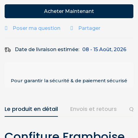
Acheter Maintenant
Poser ma question
Partager
Date de livraison estimée:
08 - 15 Août, 2026
Pour garantir la sécurité & de paiement sécurisé
Le produit en détail
Envois et retours
Qu
Confiture Framboise