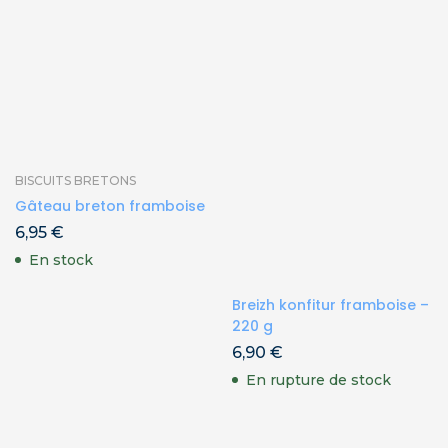
BISCUITS BRETONS
Gâteau breton framboise
6,95
€
En stock
Breizh konfitur framboise –
220 g
6,90
€
En rupture de stock