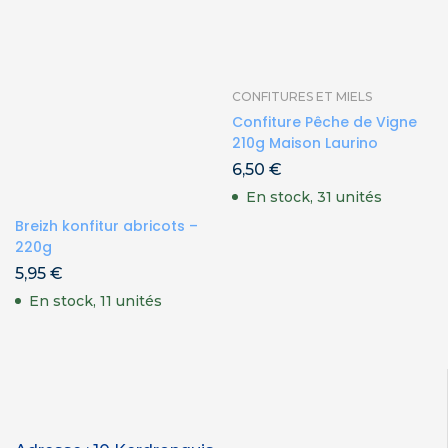
CONFITURES ET MIELS
Confiture Pêche de Vigne
210g Maison Laurino
6,50
€
En stock, 31 unités
Breizh konfitur abricots –
220g
5,95
€
En stock, 11 unités