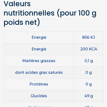
Valeurs
nutritionnelles
(pour 100 g
poids net)
Energie
856 KJ
Energie
200 KCA
Matières grasses
0,1 g
dont acides gras saturés
0 g
Protéines
0 g
Glucides
49 g