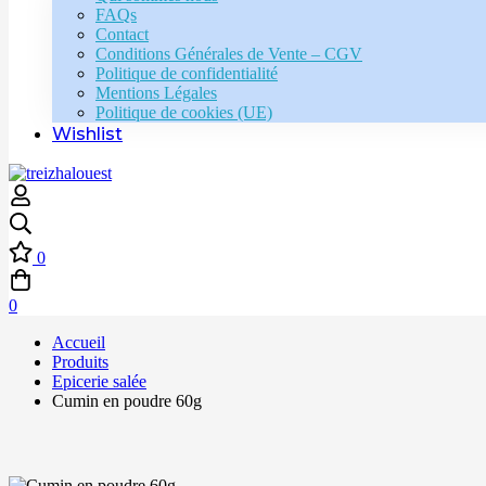
FAQs
Contact
Conditions Générales de Vente – CGV
Politique de confidentialité
Mentions Légales
Politique de cookies (UE)
Wishlist
0
0
Accueil
Produits
Epicerie salée
Cumin en poudre 60g