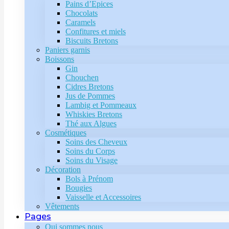
Pains d’Epices
Chocolats
Caramels
Confitures et miels
Biscuits Bretons
Paniers garnis
Boissons
Gin
Chouchen
Cidres Bretons
Jus de Pommes
Lambig et Pommeaux
Whiskies Bretons
Thé aux Algues
Cosmétiques
Soins des Cheveux
Soins du Corps
Soins du Visage
Décoration
Bols à Prénom
Bougies
Vaisselle et Accessoires
Vêtements
Pages
Qui sommes nous