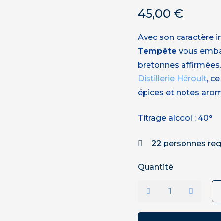
45,00
€
Avec son caractère i
Tempête
vous embar
bretonnes affirmées.
Distillerie Héroult
, c
épices et notes aro
Titrage alcool : 40°
22
personnes reg
Quantité