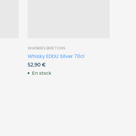
WHISKIES BRETONS
LAMBIG
Whisky EDDU Silver 70cl
Lambig
70cl
52,90
€
39,90
En stock
En st