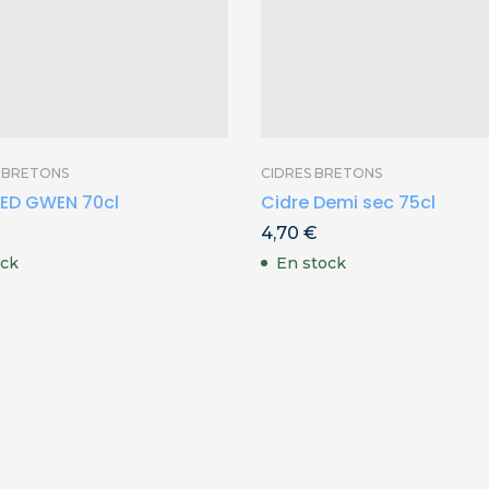
S BRETONS
CIDRES BRETONS
 ED GWEN 70cl
Cidre Demi sec 75cl
4,70
€
ock
En stock