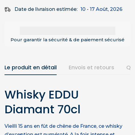
Date de livraison estimée:
10 - 17 Août, 2026
Pour garantir la sécurité & de paiement sécurisé
Le produit en détail
Envois et retours
Qu
Whisky EDDU
Diamant 70cl
Vieilli 15 ans en fût de chêne de France, ce whisky
d’exception est numéroté. A la fois intense et