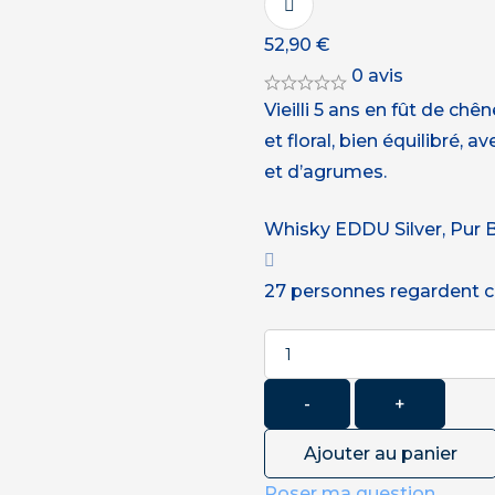
52,90
€
0 avis
Vieilli 5 ans en fût de ch
et floral, bien équilibré
et d’agrumes.
Whisky EDDU Silver, Pur Bl
27
personnes regardent c
Quantité
-
+
Ajouter au panier
Poser ma question