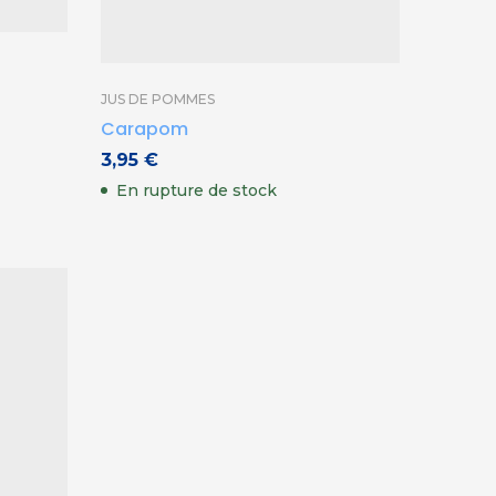
CIDRES 
Cidre l
JUS DE POMMES
Carapom
6,50
€
3,95
€
En st
En rupture de stock