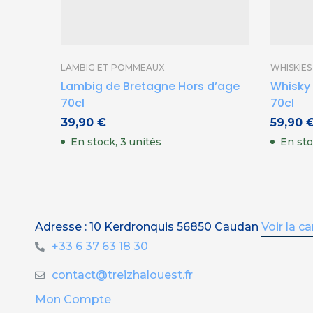
LAMBIG ET POMMEAUX
WHISKIE
Lambig de Bretagne Hors d’age
Whisky 
70cl
70cl
39,90
€
59,90
En stock, 3 unités
En st
Adresse : 10 Kerdronquis 56850 Caudan
Voir la ca
+33 6 37 63 18 30
contact@treizhalouest.fr
Mon Compte