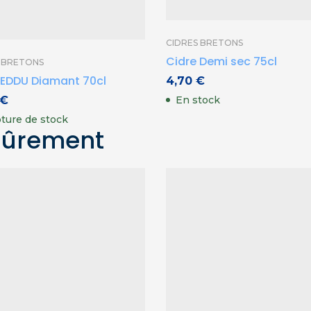
CIDRES BRETONS
Cidre Demi sec 75cl
S BRETONS
 EDDU Diamant 70cl
4,70
€
€
En stock
ture de stock
sûrement