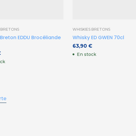
S BRETONS
WHISKIES BRETONS
Breton EDDU Brocéliande
Whisky ED GWEN 70cl
63,90
€
€
En stock
ock
rte