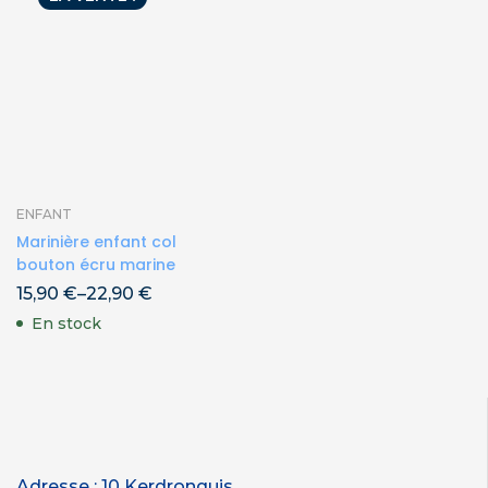
ENFANT
Marinière enfant col
bouton écru marine
15,90
€
–
22,90
€
En stock
Adresse : 10 Kerdronquis