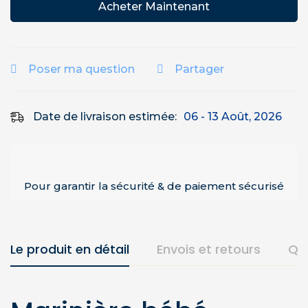
Acheter Maintenant
Poser ma question
Partager
Date de livraison estimée:
06 - 13 Août, 2026
Pour garantir la sécurité & de paiement sécurisé
Le produit en détail
Envois et retours
Qu