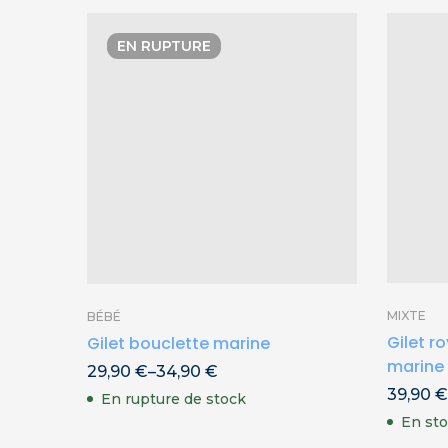
EN RUPTURE
MIXTE
BÉBÉ
Gilet r
Gilet bouclette marine
marine
29,90
€
–
34,90
€
39,90
€
En rupture de stock
En st