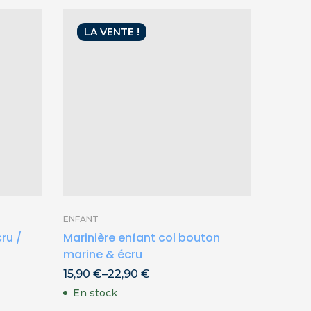
LA VENTE !
EN
ENFANT
BÉBÉ
cru /
Marinière enfant col bouton
Chauss
marine & écru
Framb
15,90
€
–
22,90
€
2,90
€
En stock
En ru