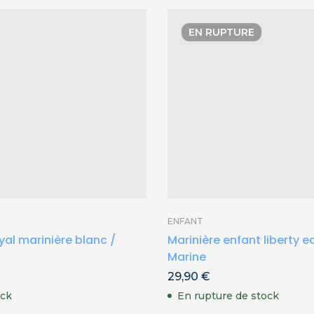
EN RUPTURE
ENFANT
oyal marinière blanc /
Marinière enfant liberty e
Marine
29,90
€
ock
En rupture de stock