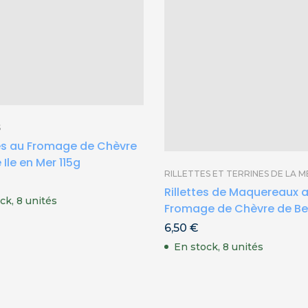
S
es au Fromage de Chèvre
 Ile en Mer 115g
RILLETTES ET TERRINES DE LA M
Rillettes de Maquereaux 
ck, 8 unités
Fromage de Chèvre de Bell
100g
6,50
€
En stock, 8 unités