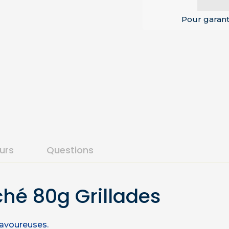
Pour garant
ours
Questions
ché 80g Grillades
savoureuses.