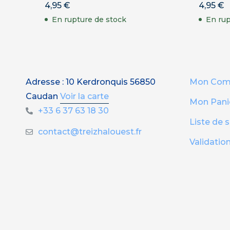
4,95
€
4,95
€
En rupture de stock
En rup
Adresse : 10 Kerdronquis 56850
Mon Com
Caudan
Voir la carte
Mon Pani
+33 6 37 63 18 30
Liste de 
contact@treizhalouest.fr
Validati