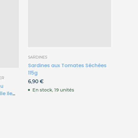
SARDINES
SARDINE
Sardines aux Tomates Séchées
Sardine
115g
d’Olive
ER
6,90
€
6,90
€
au
En stock, 19 unités
En st
e Ile