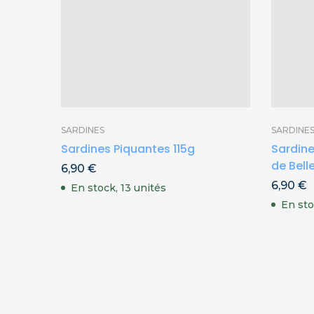
SARDINES
SARDINE
Sardines Piquantes 115g
Sardin
de Belle
6,90
€
6,90
€
En stock, 13 unités
En sto