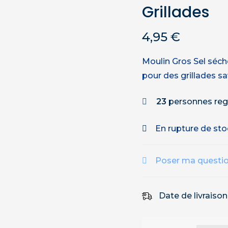
Grillades
4,95
€
Moulin Gros Sel séch
pour des grillades s
23
personnes reg
En rupture de st
Poser ma questi
Date de livraiso