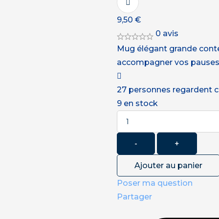
9,50
€
0 avis
Mug élégant grande conte
accompagner vos pauses 
27
personnes regardent c
9
en stock
Quantité
-
+
Ajouter au panier
Poser ma question
Partager