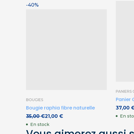
-40%
PANIERS 
Panier 
BOUGIES
Bougie raphia fibre naturelle
37,00
Le prix initial était : 35,00 €.
Le prix actuel est : 21,00 €.
35,00
€
21,00
€
En st
En stock
Vous aimerez aussi 