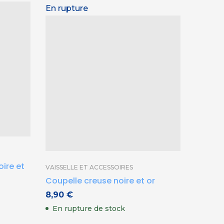
En rupture
VAISSEL
oire et
Mortie
VAISSELLE ET ACCESSOIRES
Coupelle creuse noire et or
11,90
En st
8,90
€
En rupture de stock