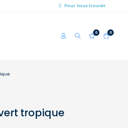
Pour nous trouver
0
0
pique
ert tropique