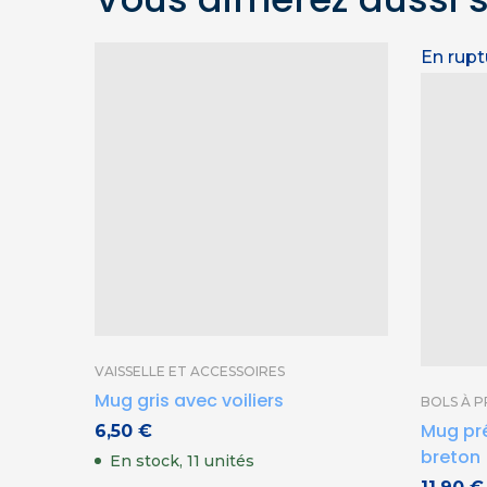
En rupt
VAISSELLE ET ACCESSOIRES
Mug gris avec voiliers
BOLS À 
Mug pr
6,50
€
breton
En stock, 11 unités