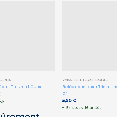
GARNIS
VAISSELLE ET ACCESSOIRES
Garni Treizh à l’Ouest
Bolée sans anse Triskell n
or
€
5,90
€
ock
En stock, 16 unités
sûrement