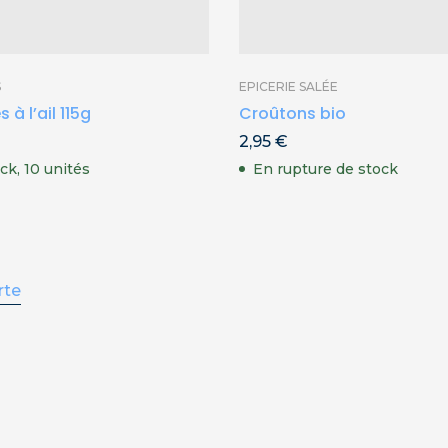
S
EPICERIE SALÉE
 à l’ail 115g
Croûtons bio
2,95
€
ck, 10 unités
En rupture de stock
rte