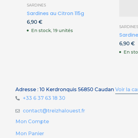
SARDINES
Sardines au Citron 115g
6,90
€
SARDINE
En stock, 19 unités
Sardines
6,90
€
En sto
Adresse : 10 Kerdronquis 56850 Caudan
Voir la ca
+33 6 37 63 18 30
contact@treizhalouest.fr
Mon Compte
Mon Panier