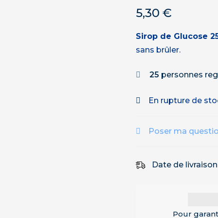
5,30
€
Sirop de Glucose 25
sans brûler.
25
personnes reg
En rupture de st
Poser ma questi
Date de livraiso
Pour garant