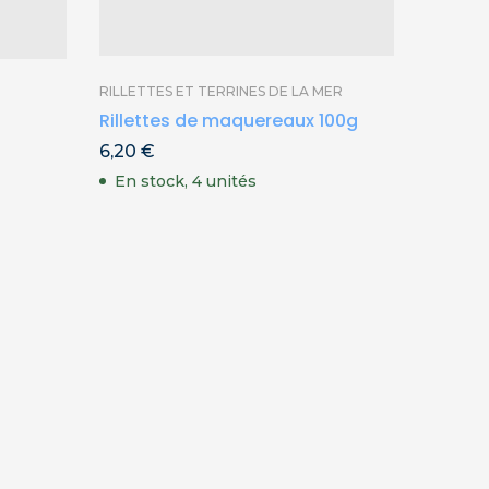
SARDINE
Sardin
de Bell
RILLETTES ET TERRINES DE LA MER
6,90
€
Rillettes de maquereaux 100g
En st
6,20
€
En stock, 4 unités