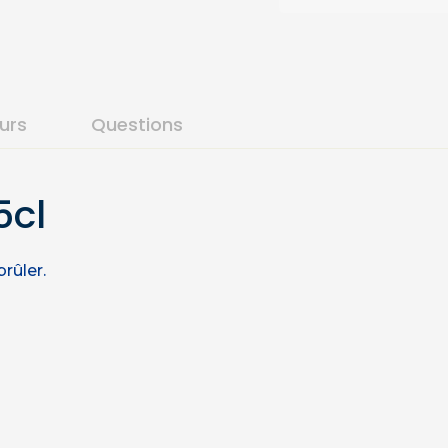
ours
Questions
5cl
brûler.