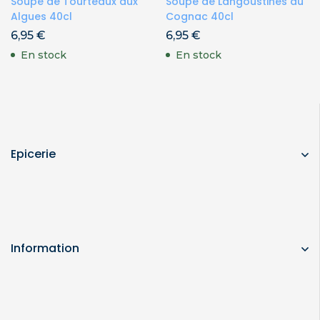
Soupe de Tourteaux aux
Soupe de Langoustines au
Algues 40cl
Cognac 40cl
6,95
€
6,95
€
En stock
En stock
Epicerie
Information