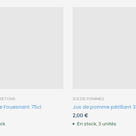
BRETONS
JUS DE POMMES
e Fouesnant 75cl
Jus de pomme pétillant 3
2,00
€
ock
En stock, 3 unités