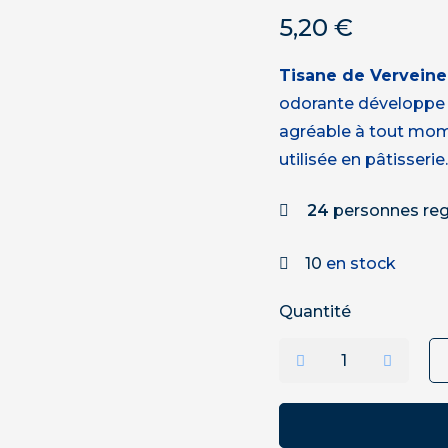
5,20
€
Tisane de Verveine 
odorante développe de
agréable à tout mome
utilisée en pâtisserie.
24
personnes reg
10
en stock
Quantité