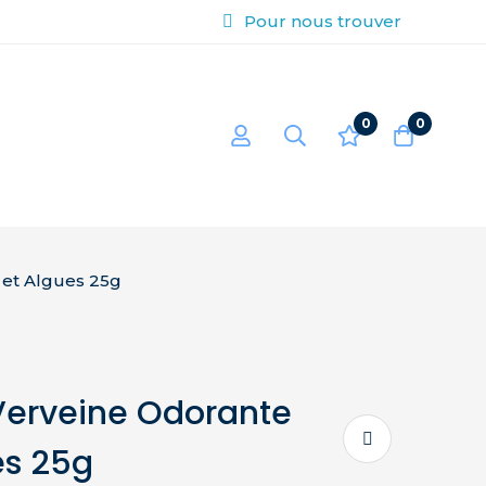
Pour nous trouver
0
0
 et Algues 25g
Verveine Odorante
es 25g