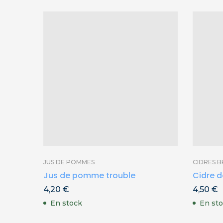
JUS DE POMMES
CIDRES 
Jus de pomme trouble
Cidre d
4,20
€
4,50
€
En stock
En st