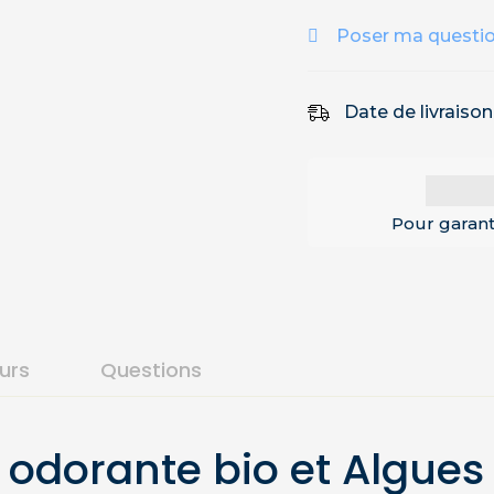
Poser ma questi
Date de livraiso
Pour garant
ours
Questions
 odorante bio et Algues