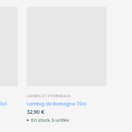
LAMBIG ET POMMEAUX
GIN
3cl
Lambig de Bretagne 70cl
Gin br
32,90
€
45,00
En stock, 5 unités
En st