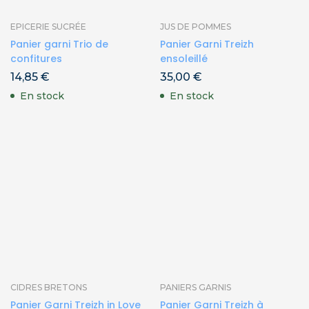
EPICERIE SUCRÉE
JUS DE POMMES
Panier garni Trio de
Panier Garni Treizh
confitures
ensoleillé
14,85
€
35,00
€
En stock
En stock
CIDRES BRETONS
PANIERS GARNIS
Panier Garni Treizh in Love
Panier Garni Treizh à