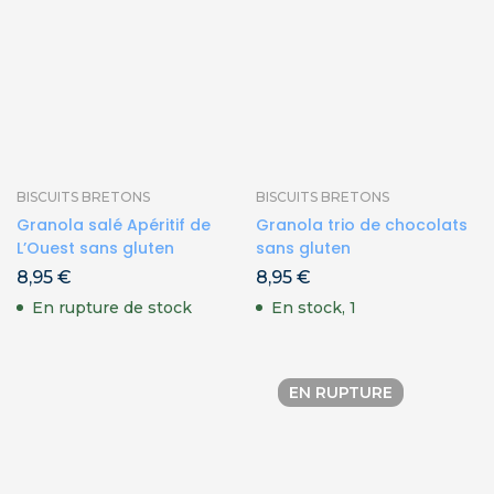
BISCUITS BRETONS
BISCUITS BRETONS
Granola salé Apéritif de
Granola trio de chocolats
L’Ouest sans gluten
sans gluten
8,95
€
8,95
€
En rupture de stock
En stock, 1
EN RUPTURE