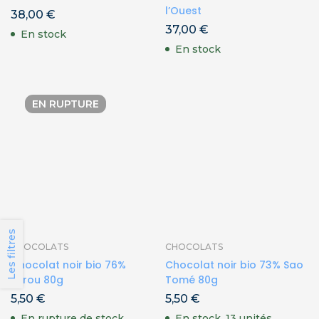
l’Ouest
38,00
€
37,00
€
En stock
En stock
EN RUPTURE
Les filtres
CHOCOLATS
CHOCOLATS
Chocolat noir bio 76%
Chocolat noir bio 73% Sao
Pérou 80g
Tomé 80g
5,50
€
5,50
€
En rupture de stock
En stock, 13 unités