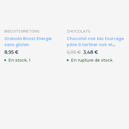
BISCUITS BRETONS
CHOCOLATS
Granola Boost Energie
Chocolat noir bio fourrage
sans gluten
pâte à tartiner noir et
amandes
8,95
€
6,95
€
3,48
€
En stock, 1
En rupture de stock