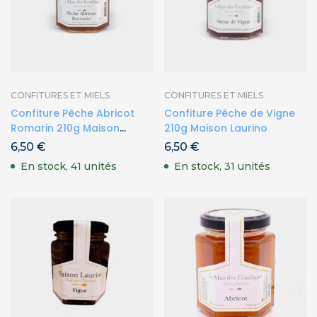
CONFITURES ET MIELS
CONFITURES ET MIELS
Confiture Pêche Abricot
Confiture Pêche de Vigne
Romarin 210g Maison
210g Maison Laurino
Laurino
6,50
€
6,50
€
En stock, 41 unités
En stock, 31 unités