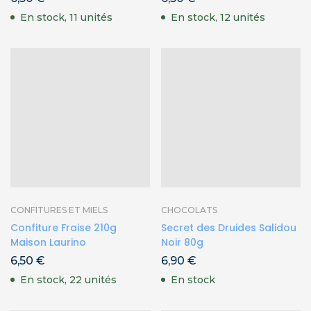
En stock, 11 unités
En stock, 12 unités
CONFITURES ET MIELS
CHOCOLATS
Confiture Fraise 210g
Secret des Druides Salidou
Maison Laurino
Noir 80g
6,50
€
6,90
€
En stock, 22 unités
En stock