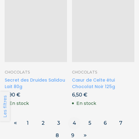
CHOCOLATS
CHOCOLATS
Secret des Druides Salidou
Cœur de Celte étui
Lait 80g
Chocolat Noir 125g
6,90
€
6,50
€
Les filtres
En stock
En stock
1
2
3
4
5
6
7
8
9