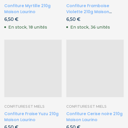
Confiture Myrtille 210g
Confiture Framboise
Maison Laurino
Violette 210g Maison
Laurino
6,50
€
6,50
€
En stock, 18 unités
En stock, 36 unités
CONFITURES ET MIELS
CONFITURES ET MIELS
Confiture Fraise Yuzu 210g
Confiture Cerise noire 210g
Maison Laurino
Maison Laurino
6,50
€
6,50
€